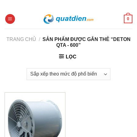
Skip
to
content
0
TRANG CHỦ
/
SẢN PHẨM ĐƯỢC GẮN THẺ “DETON
QTA - 600”
LỌC