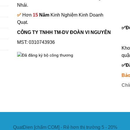
Nhái.
✅
Hơn
15
Năm
Kinh Nghiệm Kinh Doanh
0
Quạt.
✅
Đ
CÔNG TY TNHH TM-DV ĐOÀN VI NGUYÊN
MST: 0310743936
Kho
quậ
✅
Đ
Bảo
Chí
QuatDien [chấm COM] - Rẻ hơn thị trường 5 - 20%