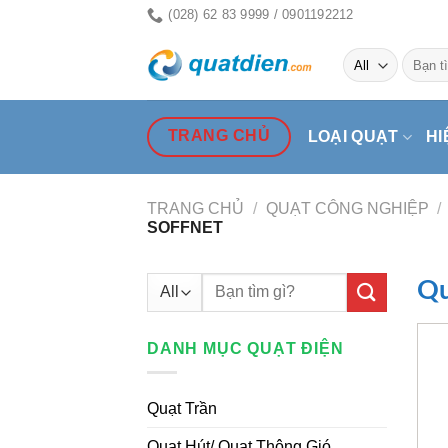
Skip
(028) 62 83 9999 / 0901192212
to
Tìm
content
kiếm:
TRANG CHỦ
LOẠI QUẠT
HI
TRANG CHỦ
/
QUẠT CÔNG NGHIỆP
/
SOFFNET
Tìm
Qu
kiếm:
DANH MỤC QUẠT ĐIỆN
Quạt Trần
Quạt Hút/ Quạt Thông Gió