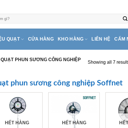
ỆU QUẠT
CỬA HÀNG
KHO HÀNG
LIÊN HỆ
CẨM 
QUẠT PHUN SƯƠNG CÔNG NGHIỆP
Showing all 7 result
ạt phun sương công nghiệp Soffnet
HẾT HÀNG
HẾT HÀNG
HẾ