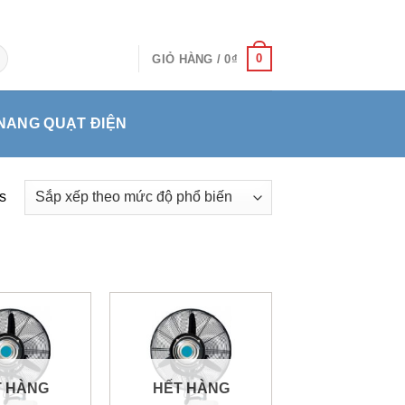
0
GIỎ HÀNG /
0
₫
NANG QUẠT ĐIỆN
s
T HÀNG
HẾT HÀNG