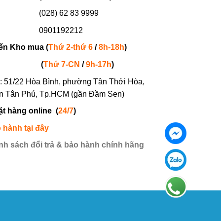
(028) 62 83 9999
901192212
ến Kho mua (
Thứ 2-thứ 6
/
8h-18h
)
(
Thứ 7-
CN
/
9h-17h
)
: 51/22 Hòa Bình, phường Tân Thới Hòa,
n Tân Phú, Tp.HCM (gần Đầm Sen)
ặt hàng online
(
24/7
)
 hành tại đây
nh sách đổi trả & bảo hành chính hãng