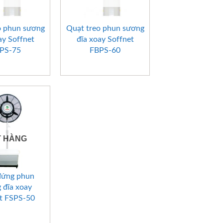
+
o phun sương
Quạt treo phun sương
ay Soffnet
đĩa xoay Soffnet
PS-75
FBPS-60
T HÀNG
đứng phun
 đĩa xoay
t FSPS-50